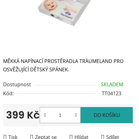
MĚKKÁ NAPÍNACÍ PROSTĚRADLA TRÄUMELAND PRO
OSVĚŽUJÍCÍ DĚTSKÝ SPÁNEK.
Dostupnost
SKLADEM
Kód:
TT04123
399 Kč
DO KOŠÍKU
Měrná cena:
Tisk
Zeptat se
Hlídat
Sdílet