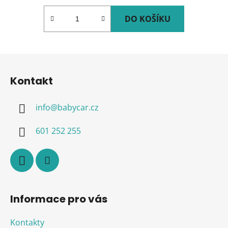
DO KOŠÍKU
Z
á
Kontakt
p
a
info
@
babycar.cz
t
í
601 252 255
Informace pro vás
Kontakty