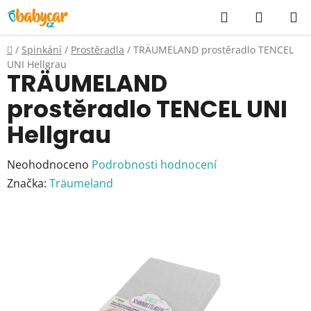
Přejít
Hledat
NÁKUP
na
KOŠÍK
obsah
Domů
/
Spinkání
/
Prostěradla
/
TRÄUMELAND prostěradlo TENCEL
UNI Hellgrau
TRÄUMELAND
prostěradlo TENCEL UNI
Hellgrau
Průměrné
Neohodnoceno
Podrobnosti hodnocení
hodnocení
Značka:
Träumeland
produktu
je
0,0
z
5
hvězdiček.