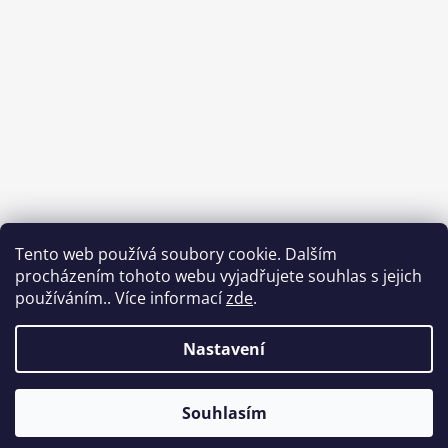
Tento web používá soubory cookie. Dalším
procházením tohoto webu vyjadřujete souhlas s jejich
používáním.. Více informací
zde
.
Sledovat na Instagramu
Nastavení
Vytvořil Shoptet
Souhlasím
Copyright 2026
Babycar s.r.o.
. Všechna práva
vyhrazena.