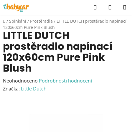
Přejít
Hledat
NÁKUP
na
KOŠÍK
obsah
Domů
/
Spinkání
/
Prostěradla
/
LITTLE DUTCH prostěradlo napínací
120x60cm Pure Pink Blush
LITTLE DUTCH
prostěradlo napínací
120x60cm Pure Pink
Blush
Průměrné
Neohodnoceno
Podrobnosti hodnocení
hodnocení
Značka:
Little Dutch
produktu
je
0,0
z
5