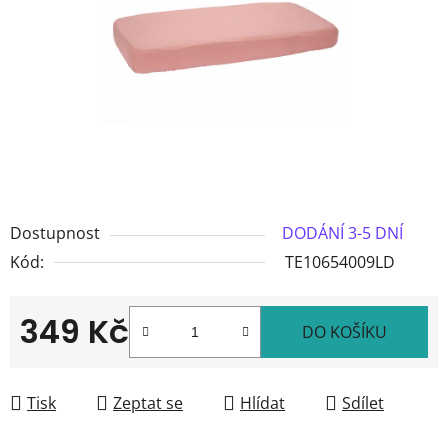
hvězdiček.
Dostupnost
DODÁNÍ 3-5 DNÍ
Kód:
TE10654009LD
349 Kč
DO KOŠÍKU
Měrná cena:
Tisk
Zeptat se
Hlídat
Sdílet