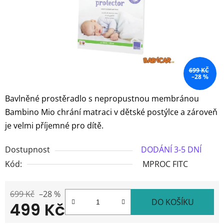
699 KČ
–28 %
Bavlněné prostěradlo s nepropustnou membránou
Bambino Mio chrání matraci v dětské postýlce a zároveň
je velmi příjemné pro dítě.
Dostupnost
DODÁNÍ 3-5 DNÍ
Kód:
MPROC FITC
699 Kč
–28 %
DO KOŠÍKU
499 Kč