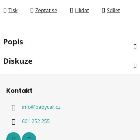
Měrná cena:
Tisk
Zeptat se
Hlídat
Sdílet
Popis
Diskuze
Z
á
Kontakt
p
a
info
@
babycar.cz
t
í
601 252 255