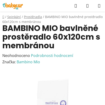
Přejít
Hledat
NÁKUP
na
KOŠÍK
obsah
Domů
/
Spinkání
/
Prostěradla
/
BAMBINO MIO bavlněné prostěradlo
60x120cm s membránou
BAMBINO MIO bavlněné
prostěradlo 60x120cm s
membránou
Průměrné
Neohodnoceno
Podrobnosti hodnocení
hodnocení
Značka:
Bambino Mio
produktu
je
0,0
z
5
hvězdiček.