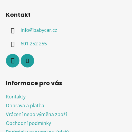
Z
á
Kontakt
p
a
info
@
babycar.cz
t
í
601 252 255
Informace pro vás
Kontakty
Doprava a platba
Vrácení nebo výměna zboží
Obchodní podmínky
Podmínky ochrany os. údajů