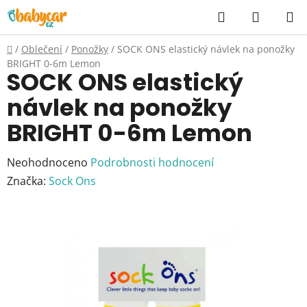
Přejít
Hledat
NÁKUP
na
KOŠÍK
obsah
Domů
/
Oblečení
/
Ponožky
/
SOCK ONS elastický návlek na ponožky
BRIGHT 0-6m Lemon
SOCK ONS elastický
návlek na ponožky
BRIGHT 0-6m Lemon
Průměrné
Neohodnoceno
Podrobnosti hodnocení
hodnocení
Značka:
Sock Ons
produktu
je
0,0
z
5
hvězdiček.