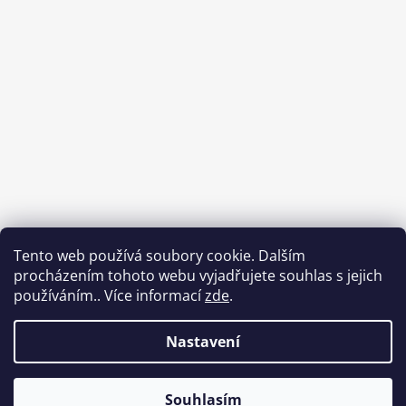
Tento web používá soubory cookie. Dalším
procházením tohoto webu vyjadřujete souhlas s jejich
používáním.. Více informací
zde
.
Sledovat na Instagramu
Nastavení
Vytvořil Shoptet
Souhlasím
Copyright 2026
Babycar s.r.o.
. Všechna práva