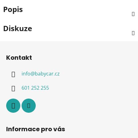
Popis
Diskuze
Z
á
Kontakt
p
a
info
@
babycar.cz
t
í
601 252 255
Informace pro vás