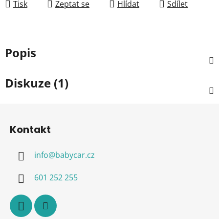
Tisk
Zeptat se
Hlídat
Sdílet
Popis
Diskuze (1)
Z
á
Kontakt
p
a
info
@
babycar.cz
t
í
601 252 255