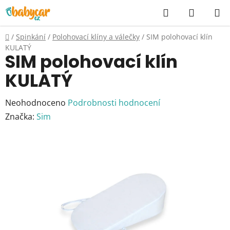
Přejít
Hledat
NÁKUP
na
KOŠÍK
obsah
Domů
/
Spinkání
/
Polohovací klíny a válečky
/
SIM polohovací klín
KULATÝ
SIM polohovací klín
KULATÝ
Průměrné
Neohodnoceno
Podrobnosti hodnocení
hodnocení
Značka:
Sim
produktu
je
0,0
z
5
hvězdiček.