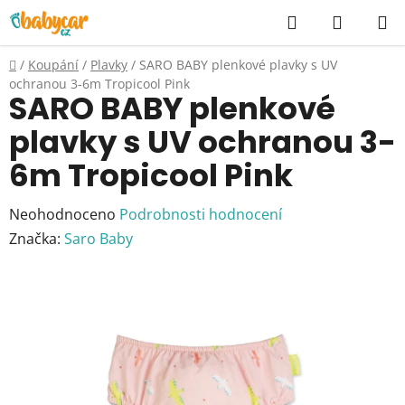
Přejít
Hledat
NÁKUP
na
KOŠÍK
obsah
Domů
/
Koupání
/
Plavky
/
SARO BABY plenkové plavky s UV
ochranou 3-6m Tropicool Pink
SARO BABY plenkové
plavky s UV ochranou 3-
6m Tropicool Pink
Průměrné
Neohodnoceno
Podrobnosti hodnocení
hodnocení
Značka:
Saro Baby
produktu
je
0,0
z
5
hvězdiček.