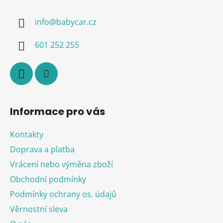
p
a
info
@
babycar.cz
t
í
601 252 255
Informace pro vás
Kontakty
Doprava a platba
Vrácení nebo výměna zboží
Obchodní podmínky
Podmínky ochrany os. údajů
Věrnostní sleva