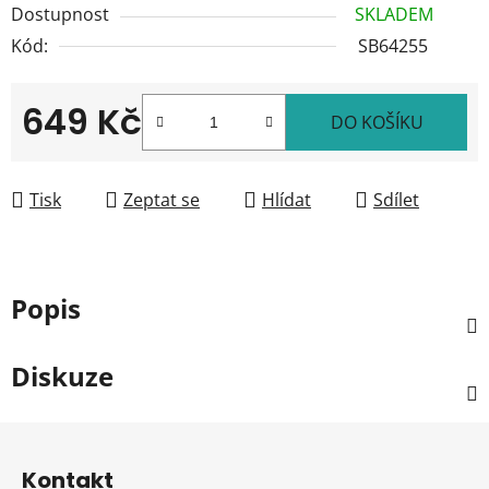
Dostupnost
SKLADEM
Kód:
SB64255
649 Kč
DO KOŠÍKU
Měrná cena:
Tisk
Zeptat se
Hlídat
Sdílet
Popis
Diskuze
Z
á
Kontakt