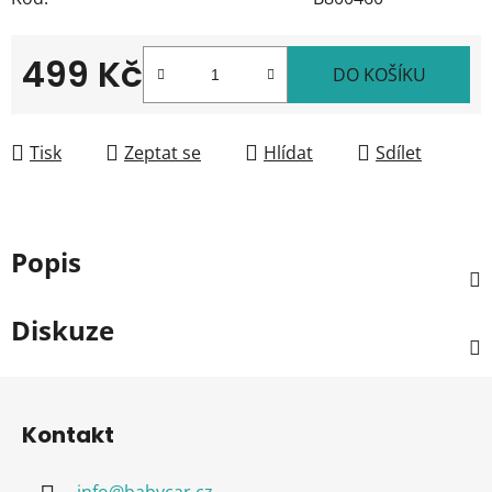
499 Kč
DO KOŠÍKU
Měrná cena:
Tisk
Zeptat se
Hlídat
Sdílet
Popis
Diskuze
Z
á
Kontakt
p
a
info
@
babycar.cz