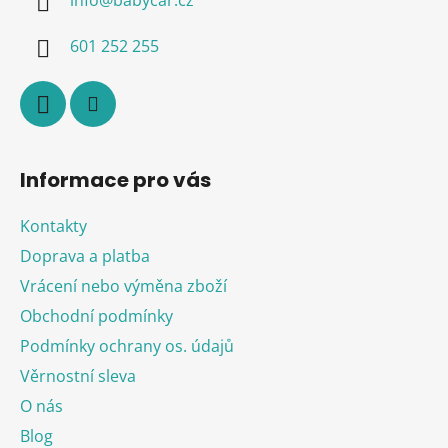
t
í
601 252 255
Informace pro vás
Kontakty
Doprava a platba
Vrácení nebo výměna zboží
Obchodní podmínky
Podmínky ochrany os. údajů
Věrnostní sleva
O nás
Blog