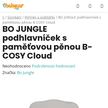
Přejít
Hledat
NÁKUP
na
KOŠÍK
obsah
Domů
/
Spinkání
/
Peřinky a polštářky
/
BO JUNGLE podhlavníček s
paměťovou pěnou B-COSY Cloud
BO JUNGLE
podhlavníček s
paměťovou pěnou B-
COSY Cloud
Průměrné
Neohodnoceno
Podrobnosti hodnocení
hodnocení
Značka:
Bo Jungle
produktu
je
0,0
z
5