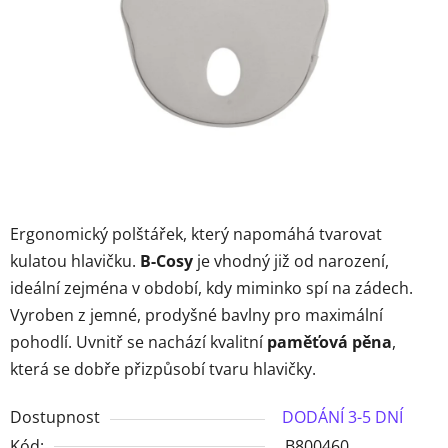
hvězdiček.
Ergonomický polštářek, který napomáhá tvarovat
kulatou hlavičku.
B-Cosy
je vhodný již od narození,
ideální zejména v období, kdy miminko spí na zádech.
Vyroben z jemné, prodyšné bavlny pro maximální
pohodlí. Uvnitř se nachází kvalitní
paměťová pěna
,
která se dobře přizpůsobí tvaru hlavičky.
Dostupnost
DODÁNÍ 3-5 DNÍ
Kód:
B800460