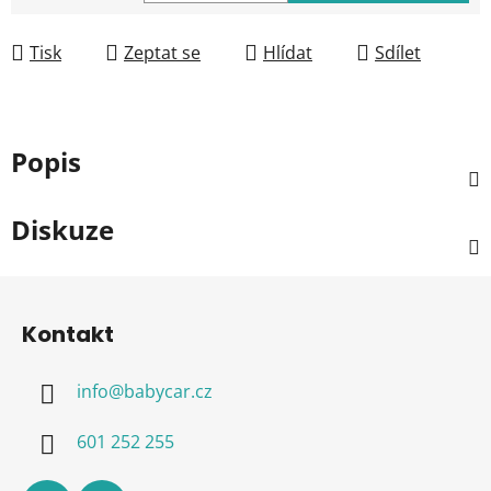
Měrná cena:
Tisk
Zeptat se
Hlídat
Sdílet
Popis
Diskuze
Z
á
Kontakt
p
a
info
@
babycar.cz
t
í
601 252 255