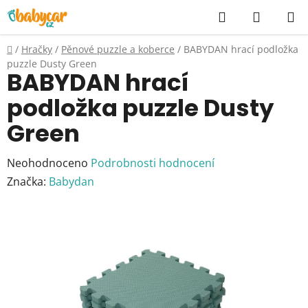
Přejít
Hledat
NÁKUP
na
KOŠÍK
obsah
Domů
/
Hračky
/
Pěnové puzzle a koberce
/
BABYDAN hrací podložka
puzzle Dusty Green
BABYDAN hrací
podložka puzzle Dusty
Green
Průměrné
Neohodnoceno
Podrobnosti hodnocení
hodnocení
Značka:
Babydan
produktu
je
0,0
z
5
hvězdiček.