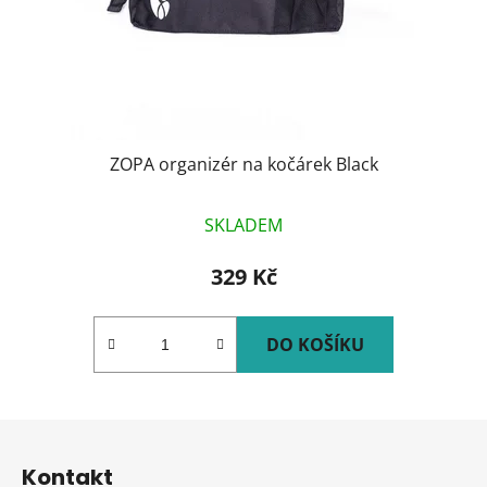
ZOPA organizér na kočárek Black
SKLADEM
329 Kč
DO KOŠÍKU
Z
á
Kontakt