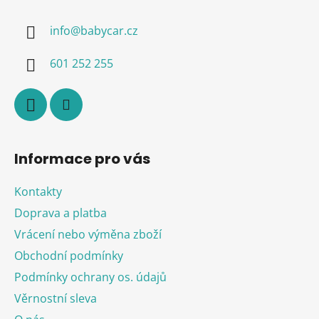
p
a
info
@
babycar.cz
t
í
601 252 255
Informace pro vás
Kontakty
Doprava a platba
Vrácení nebo výměna zboží
Obchodní podmínky
Podmínky ochrany os. údajů
Věrnostní sleva