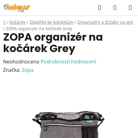
Přejít
Hledat
NÁKUP
na
KOŠÍK
obsah
Domů
/
Kočárky
/
Doplňky ke kočárkům
/
Organizéry a držáky na pití
/
ZOPA organizér na kočárek Grey
ZOPA organizér na
kočárek Grey
Průměrné
Neohodnoceno
Podrobnosti hodnocení
hodnocení
Značka:
Zopa
produktu
je
0,0
z
5
hvězdiček.