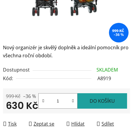
999 KČ
–36 %
Nový organizér je skvělý doplněk a ideální pomocník pro
všechna roční období.
Dostupnost
SKLADEM
Kód:
A8919
999 Kč
–36 %
DO KOŠÍKU
630 Kč
Měrná cena:
Tisk
Zeptat se
Hlídat
Sdílet