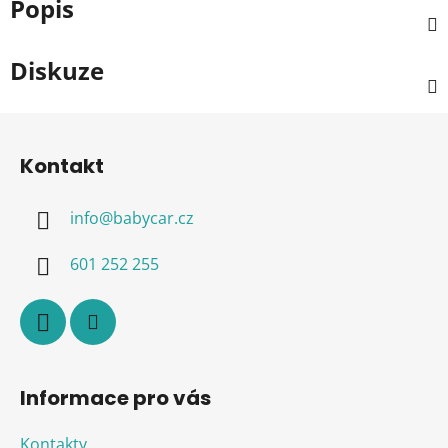
Popis
Diskuze
Z
á
Kontakt
p
a
info
@
babycar.cz
t
í
601 252 255
Informace pro vás
Kontakty