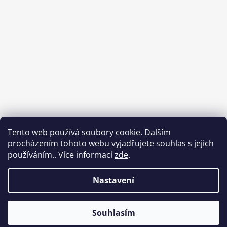
Tento web používá soubory cookie. Dalším
procházením tohoto webu vyjadřujete souhlas s jejich
používáním.. Více informací
zde
.
Sledovat na Instagramu
Nastavení
Vytvořil Shoptet
Souhlasím
Copyright 2026
Babycar s.r.o.
. Všechna práva
vyhrazena.