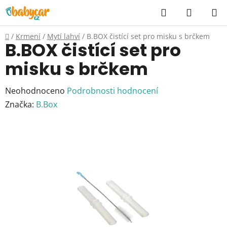
Přejít
Hledat
NÁKUP
na
KOŠÍK
obsah
Domů
/
Krmení
/
Mytí lahví
/
B.BOX čistící set pro misku s brčkem
B.BOX čistící set pro
misku s brčkem
Průměrné
Neohodnoceno
Podrobnosti hodnocení
hodnocení
Značka:
B.Box
produktu
je
0,0
z
5
hvězdiček.