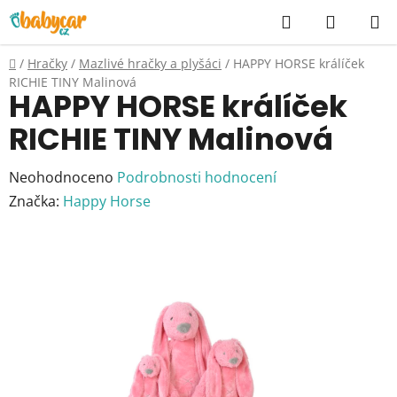
Přejít
Hledat
NÁKUP
na
KOŠÍK
obsah
Domů
/
Hračky
/
Mazlivé hračky a plyšáci
/
HAPPY HORSE králíček
RICHIE TINY Malinová
HAPPY HORSE králíček
RICHIE TINY Malinová
Průměrné
Neohodnoceno
Podrobnosti hodnocení
hodnocení
Značka:
Happy Horse
produktu
je
0,0
z
5
hvězdiček.