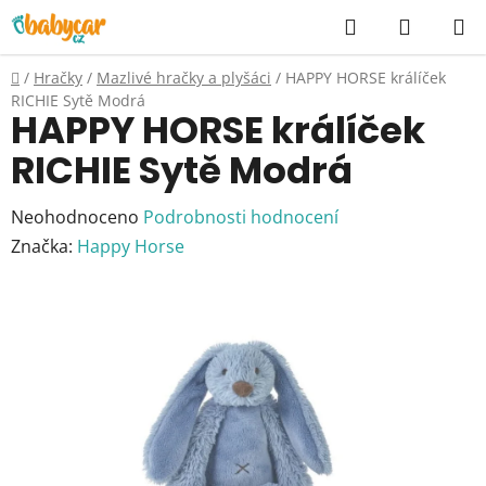
Přejít
Hledat
NÁKUP
na
KOŠÍK
obsah
Domů
/
Hračky
/
Mazlivé hračky a plyšáci
/
HAPPY HORSE králíček
RICHIE Sytě Modrá
HAPPY HORSE králíček
RICHIE Sytě Modrá
Průměrné
Neohodnoceno
Podrobnosti hodnocení
hodnocení
Značka:
Happy Horse
produktu
je
0,0
z
5
hvězdiček.