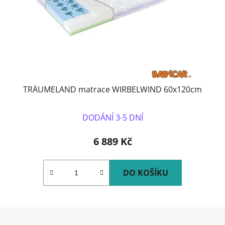
TRÄUMELAND matrace WIRBELWIND 60x120cm
DODÁNÍ 3-5 DNÍ
6 889 Kč
DO KOŠÍKU
Z