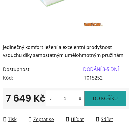
Jedinečný komfort ležení a excelentní prodyšnost
vzduchu díky samostatným umělohmotným pružinám
Dostupnost
DODÁNÍ 3-5 DNÍ
Kód:
T015252
7 649 Kč
DO KOŠÍKU
Měrná cena:
Tisk
Zeptat se
Hlídat
Sdílet