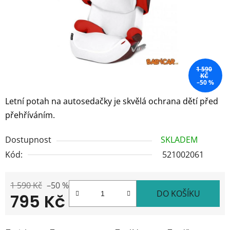
1 590
KČ
–50 %
Letní potah na autosedačky je skvělá ochrana dětí před
přehříváním.
Dostupnost
SKLADEM
Kód:
521002061
1 590 Kč
–50 %
DO KOŠÍKU
795 Kč
Měrná cena: