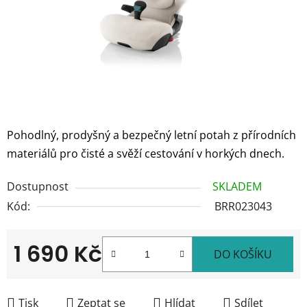
Pohodlný, prodyšný a bezpečný letní potah z přírodních
materiálů pro čisté a svěží cestování v horkých dnech.
Dostupnost
SKLADEM
Kód:
BRR023043
1 690 Kč
DO KOŠÍKU
Měrná cena:
Tisk
Zeptat se
Hlídat
Sdílet