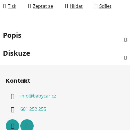
Tisk
Zeptat se
Hlídat
Sdílet
Popis
Diskuze
Z
á
Kontakt
p
a
info
@
babycar.cz
t
í
601 252 255