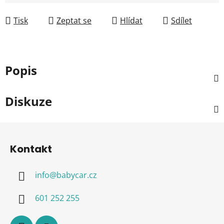
Měrná cena:
Tisk
Zeptat se
Hlídat
Sdílet
Popis
Diskuze
Z
á
Kontakt
p
a
info
@
babycar.cz
t
í
601 252 255