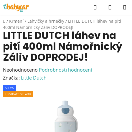
Přejít
Hledat
NÁKUP
na
KOŠÍK
obsah
Domů
/
Krmení
/
Lahvičky a hrnečky
/
LITTLE DUTCH láhev na pití
400ml Námořnický Záliv DOPRODEJ!
LITTLE DUTCH láhev na
pití 400ml Námořnický
Záliv DOPRODEJ!
Průměrné
Neohodnoceno
Podrobnosti hodnocení
hodnocení
Značka:
Little Dutch
produktu
SLEVA
je
LIKVIDACE SKLADU
0,0
z
5
hvězdiček.