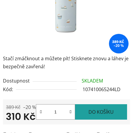
389 KČ
–20 %
Stačí zmáčknout a můžete pít! Stisknete znovu a láhev je
bezpečně zavřená!
Dostupnost
SKLADEM
Kód:
107410065244LD
389 Kč
–20 %
DO KOŠÍKU
310 Kč
Měrná cena: