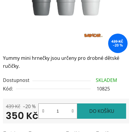
439 KČ
–20 %
Yummy mini hrnečky jsou určeny pro drobné dětské
ručičky.
Dostupnost
SKLADEM
Kód:
10825
439 Kč
–20 %
DO KOŠÍKU
350 Kč
Měrná cena: