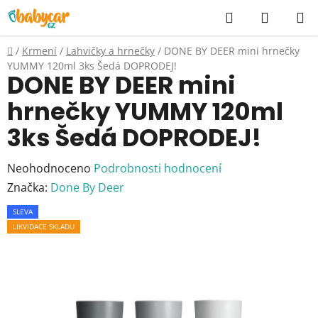
Přejít
Hledat
NÁKUP
na
KOŠÍK
obsah
Domů
/
Krmení
/
Lahvičky a hrnečky
/
DONE BY DEER mini hrnečky
YUMMY 120ml 3ks Šedá DOPRODEJ!
DONE BY DEER mini
hrnečky YUMMY 120ml
3ks Šedá DOPRODEJ!
Průměrné
Neohodnoceno
Podrobnosti hodnocení
hodnocení
Značka:
Done By Deer
produktu
SLEVA
je
LIKVIDACE SKLADU
0,0
z
5
hvězdiček.