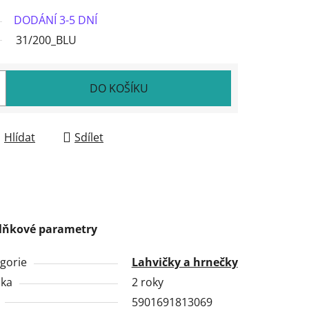
DODÁNÍ 3-5 DNÍ
31/200_BLU
DO KOŠÍKU
Hlídat
Sdílet
lňkové parametry
gorie
Lahvičky a hrnečky
uka
2 roky
5901691813069