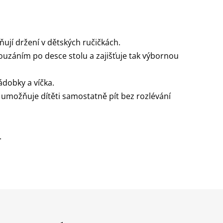
ují držení v dětských ručičkách.
louzáním po desce stolu a zajišťuje tak výbornou
ádobky a víčka.
ý umožňuje dítěti samostatně pít bez rozlévání
.