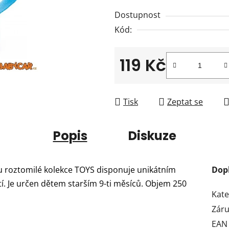
z
Dostupnost
5
Kód:
hvězdiček.
119 Kč
Měrná cena:
Tisk
Zeptat se
Popis
Diskuze
u roztomilé kolekce TOYS disponuje unikátním
Dop
. Je určen dětem starším 9-ti měsíců. Objem 250
Kate
Zár
EAN