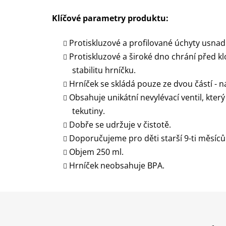
Klíčové parametry produktu:
Protiskluzové a profilované úchyty usnadň
Protiskluzové a široké dno chrání před k
stabilitu hrníčku.
Hrníček se skládá pouze ze dvou částí - n
Obsahuje unikátní nevylévací ventil, kter
tekutiny.
Dobře se udržuje v čistotě.
Doporučujeme pro děti starší 9-ti měsíců
Objem 250 ml.
Hrníček neobsahuje BPA.
Z
á