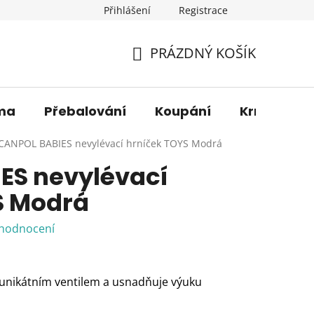
Přihlášení
Registrace
os. údajů
Věrnostní sleva
O nás
Blog
Moje 
PRÁZDNÝ KOŠÍK
NÁKUPNÍ
KOŠÍK
ma
Přebalování
Koupání
Krmení
CANPOL BABIES nevylévací hrníček TOYS Modrá
ES nevylévací
S Modrá
 hodnocení
 unikátním ventilem a usnadňuje výuku