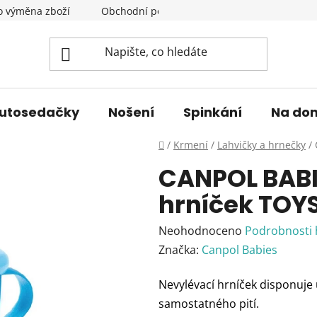
o výměna zboží
Obchodní podmínky
Podmínky ochrany 
utosedačky
Nošení
Spinkání
Na do
Domů
/
Krmení
/
Lahvičky a hrnečky
/
CANPOL BABI
hrníček TOY
Průměrné
Neohodnoceno
Podrobnosti
hodnocení
Značka:
Canpol Babies
produktu
Nevylévací hrníček disponuje
je
samostatného pití.
0,0