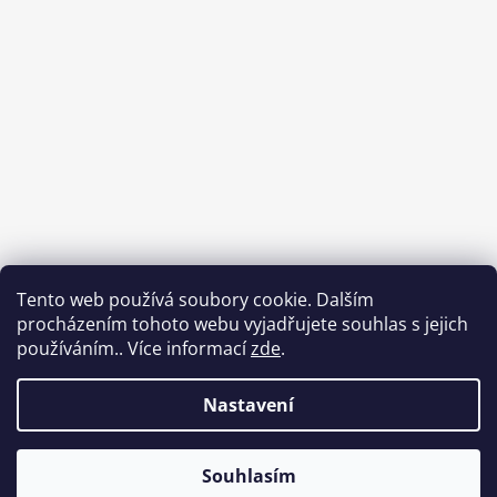
Tento web používá soubory cookie. Dalším
procházením tohoto webu vyjadřujete souhlas s jejich
používáním.. Více informací
zde
.
Sledovat na Instagramu
Nastavení
Vytvořil Shoptet
Souhlasím
Copyright 2026
Babycar s.r.o.
. Všechna práva