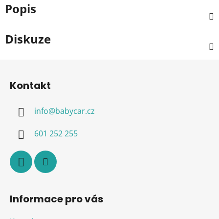
Popis
Diskuze
Z
á
Kontakt
p
a
info
@
babycar.cz
t
í
601 252 255
Informace pro vás