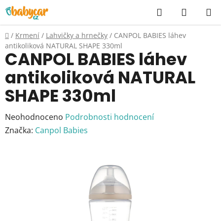
Přejít
Hledat
NÁKUP
na
KOŠÍK
obsah
Domů
/
Krmení
/
Lahvičky a hrnečky
/
CANPOL BABIES láhev
antikoliková NATURAL SHAPE 330ml
CANPOL BABIES láhev
antikoliková NATURAL
SHAPE 330ml
Průměrné
Neohodnoceno
Podrobnosti hodnocení
hodnocení
Značka:
Canpol Babies
produktu
je
0,0
z
5
hvězdiček.