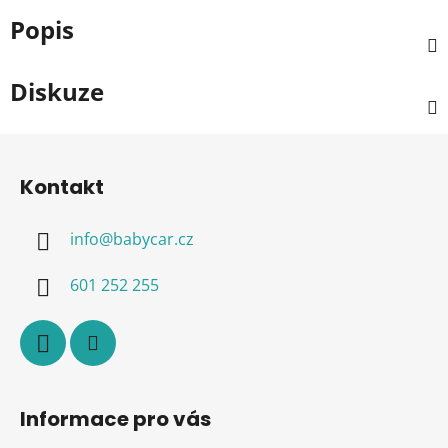
Popis
Diskuze
Z
á
Kontakt
p
a
info
@
babycar.cz
t
í
601 252 255
Informace pro vás