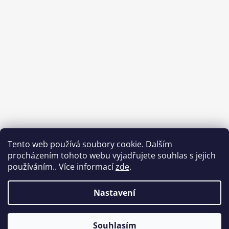
Tento web používá soubory cookie. Dalším
procházením tohoto webu vyjadřujete souhlas s jejich
používáním.. Více informací
zde
.
Sledovat na Instagramu
Nastavení
Vytvořil Shoptet
Souhlasím
Copyright 2026
Babycar s.r.o.
. Všechna práva