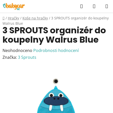
Přejít
Hledat
NÁKUP
na
KOŠÍK
obsah
Domů
/
Hračky
/
Koše na hračky
/
3 SPROUTS organizér do koupelny
Walrus Blue
3 SPROUTS organizér do
koupelny Walrus Blue
Průměrné
Neohodnoceno
Podrobnosti hodnocení
hodnocení
Značka:
3 Sprouts
produktu
je
0,0
z
5
hvězdiček.