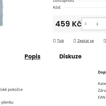
Dostupnost
z
Kód:
5
hvězdiček.
459 Kč
Měrná cena:
Tisk
Zeptat se
Popis
Diskuze
Dop
Kate
ětské pokožce
Zár
EAN
o plenku