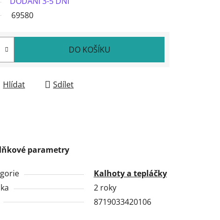
DODÁNÍ 3-5 DNÍ
69580
DO KOŠÍKU
Hlídat
Sdílet
lňkové parametry
gorie
Kalhoty a tepláčky
uka
2 roky
8719033420106