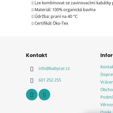
Lze kombinovat se zavinovacími kabátky p
Materiál: 100% organická bavlna
Údržba: praní na 40 °C
Certifikát Öko-Tex
Z
á
Kontakt
Info
p
a
Kontak
info
@
babycar.cz
t
Doprav
í
601 252 255
Vrácen
Obcho
Podmín
Věrnos
O nás