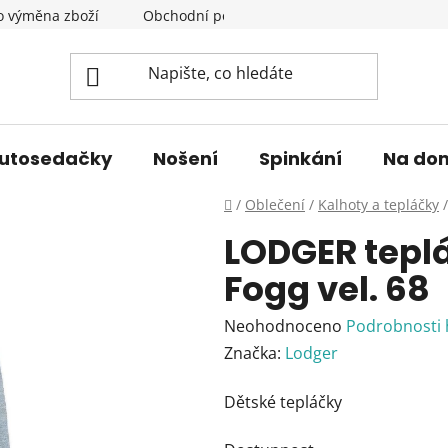
o výměna zboží
Obchodní podmínky
Podmínky ochrany 
utosedačky
Nošení
Spinkání
Na do
Domů
/
Oblečení
/
Kalhoty a tepláčky
/
LODGER tepl
Fogg vel. 68
Průměrné
Neohodnoceno
Podrobnosti
hodnocení
Značka:
Lodger
produktu
Dětské tepláčky
je
0,0