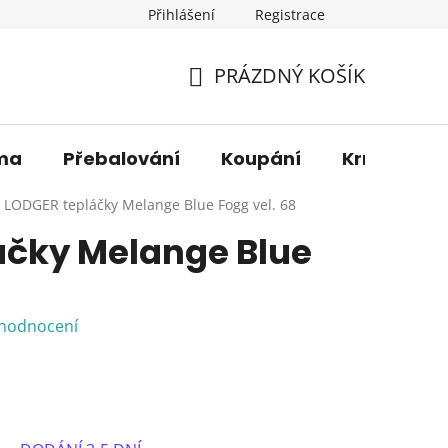
Přihlášení
Registrace
os. údajů
Věrnostní sleva
O nás
Blog
Moje 
PRÁZDNÝ KOŠÍK
NÁKUPNÍ
KOŠÍK
ma
Přebalování
Koupání
Krmení
LODGER tepláčky Melange Blue Fogg vel. 68
áčky Melange Blue
 hodnocení