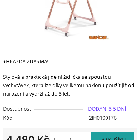
+HRAZDA ZDARMA!
Stylová a praktická jídelní židlička se spoustou
vychytávek, která lze díky velikému náklonu použít již od
narození a vydrží až do 3 let.
Dostupnost
DODÁNÍ 3-5 DNÍ
Kód:
2IH0100176
4 490 Kč
DO KOŠÍKU