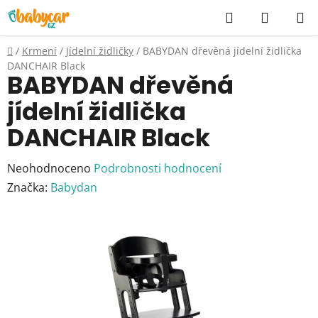
Přejít
Hledat
NÁKUP
na
KOŠÍK
obsah
Domů
/
Krmení
/
Jídelní židličky
/
BABYDAN dřevěná jídelní židlička
DANCHAIR Black
BABYDAN dřevěná
jídelní židlička
DANCHAIR Black
Průměrné
Neohodnoceno
Podrobnosti hodnocení
hodnocení
Značka:
Babydan
produktu
je
0,0
z
5
hvězdiček.