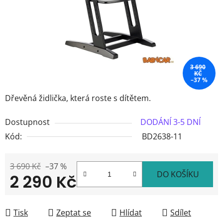
3 690
KČ
–37 %
Dřevěná židlička, která roste s dítětem.
Dostupnost
DODÁNÍ 3-5 DNÍ
Kód:
BD2638-11
3 690 Kč
–37 %
DO KOŠÍKU
2 290 Kč
Měrná cena:
Tisk
Zeptat se
Hlídat
Sdílet