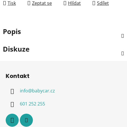
Tisk
Zeptat se
Hlídat
Sdílet
Popis
Diskuze
Z
á
Kontakt
p
a
info
@
babycar.cz
t
í
601 252 255