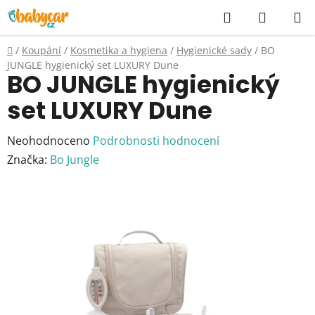
Přejít
Hledat
NÁKUP
na
KOŠÍK
obsah
Domů
/
Koupání
/
Kosmetika a hygiena
/
Hygienické sady
/
BO
JUNGLE hygienický set LUXURY Dune
BO JUNGLE hygienický
set LUXURY Dune
Průměrné
Neohodnoceno
Podrobnosti hodnocení
hodnocení
Značka:
Bo Jungle
produktu
je
0,0
z
5
hvězdiček.