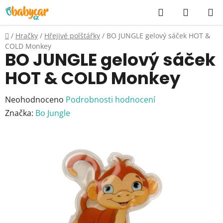
Přejít
Hledat
NÁKUP
na
KOŠÍK
obsah
Domů
/
Hračky
/
Hřejivé polštářky
/
BO JUNGLE gelový sáček HOT &
COLD Monkey
BO JUNGLE gelový sáček
HOT & COLD Monkey
Průměrné
Neohodnoceno
Podrobnosti hodnocení
hodnocení
Značka:
Bo Jungle
produktu
je
0,0
z
5
hvězdiček.