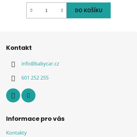
DO KOŠÍKU
Z
á
Kontakt
p
a
info
@
babycar.cz
t
í
601 252 255
Informace pro vás
Kontakty