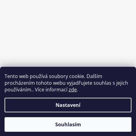
Tento web používá soubory cookie. Dalším
procházením tohoto webu vyjadřujete souhlas s jejich
používáním.. Více informací
zde
.
Sledovat na Instagramu
Nastavení
Vytvořil Shoptet
Souhlasím
Copyright 2026
Babycar s.r.o.
. Všechna práva
vyhrazena.