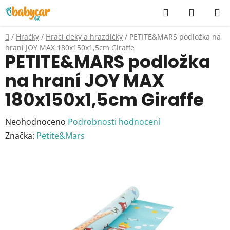
Přejít
Hledat
NÁKUP
na
KOŠÍK
obsah
Domů
/
Hračky
/
Hrací deky a hrazdičky
/
PETITE&MARS podložka na
hraní JOY MAX 180x150x1,5cm Giraffe
PETITE&MARS podložka
na hraní JOY MAX
180x150x1,5cm Giraffe
Průměrné
Neohodnoceno
Podrobnosti hodnocení
hodnocení
Značka:
Petite&Mars
produktu
je
0,0
z
5
hvězdiček.