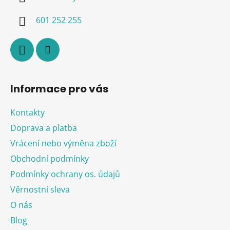
t
í
601 252 255
Informace pro vás
Kontakty
Doprava a platba
Vrácení nebo výměna zboží
Obchodní podmínky
Podmínky ochrany os. údajů
Věrnostní sleva
O nás
Blog