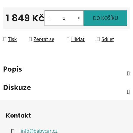
1 849 Kč
DO KOŠÍKU
Měrná cena:
Tisk
Zeptat se
Hlídat
Sdílet
Popis
Diskuze
Z
á
Kontakt
p
a
info
@
babycar.cz