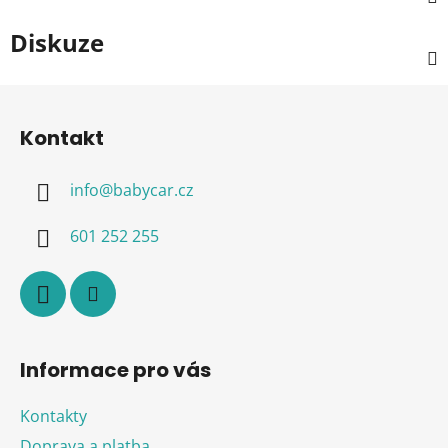
Diskuze
Z
á
Kontakt
p
a
info
@
babycar.cz
t
í
601 252 255
Informace pro vás
Kontakty
Doprava a platba