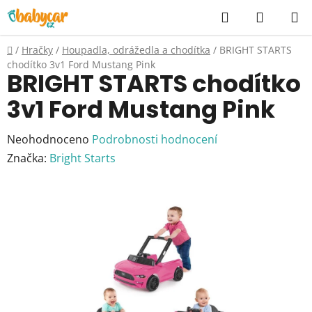
Přejít
Hledat
NÁKUP
na
KOŠÍK
obsah
Domů
/
Hračky
/
Houpadla, odrážedla a chodítka
/
BRIGHT STARTS
chodítko 3v1 Ford Mustang Pink
BRIGHT STARTS chodítko
3v1 Ford Mustang Pink
Průměrné
Neohodnoceno
Podrobnosti hodnocení
hodnocení
Značka:
Bright Starts
produktu
je
0,0
z
5
hvězdiček.