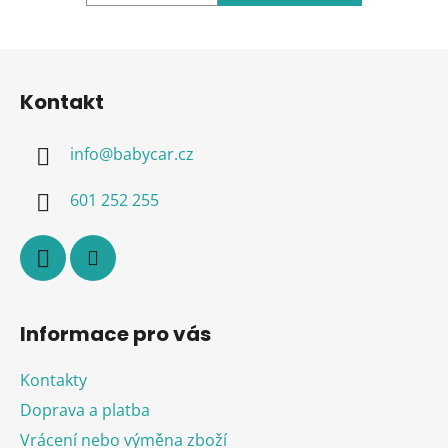
Z
á
Kontakt
p
a
info
@
babycar.cz
t
í
601 252 255
Informace pro vás
Kontakty
Doprava a platba
Vrácení nebo výměna zboží