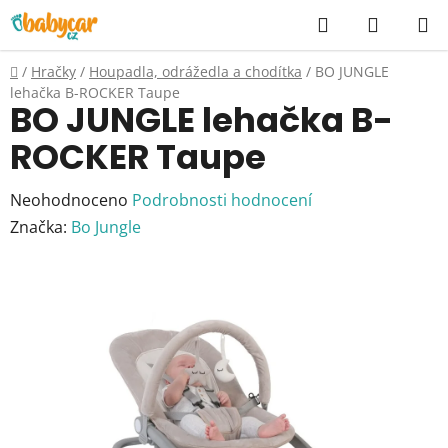
Přejít
Hledat
NÁKUP
na
KOŠÍK
obsah
Domů
/
Hračky
/
Houpadla, odrážedla a chodítka
/
BO JUNGLE
lehačka B-ROCKER Taupe
BO JUNGLE lehačka B-
ROCKER Taupe
Průměrné
Neohodnoceno
Podrobnosti hodnocení
hodnocení
Značka:
Bo Jungle
produktu
je
0,0
z
5
hvězdiček.