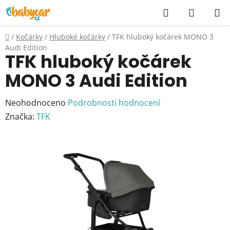
Přejít
Hledat
NÁKUP
na
KOŠÍK
obsah
Domů
/
Kočárky
/
Hluboké kočárky
/
TFK hluboký kočárek MONO 3
Audi Edition
TFK hluboký kočárek
MONO 3 Audi Edition
Průměrné
Neohodnoceno
Podrobnosti hodnocení
hodnocení
Značka:
TFK
produktu
je
0,0
z
5
hvězdiček.