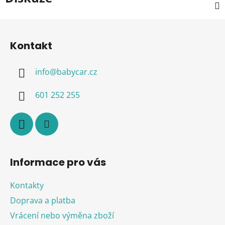
Z
á
Kontakt
p
a
info
@
babycar.cz
t
í
601 252 255
Informace pro vás
Kontakty
Doprava a platba
Vrácení nebo výměna zboží