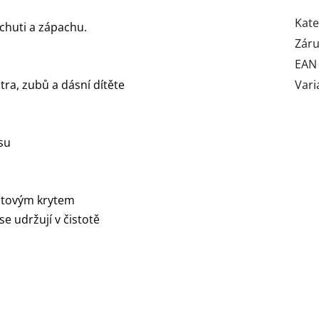
Kate
chuti a zápachu.
Zár
EAN
tra, zubů a dásní dítěte
Vari
su
astovým krytem
se udržují v čistotě