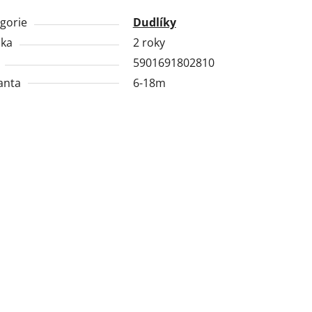
gorie
Dudlíky
uka
2 roky
5901691802810
anta
6-18m