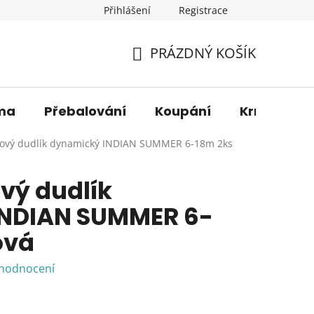
Přihlášení
Registrace
os. údajů
Věrnostní sleva
O nás
Blog
Moje 
PRÁZDNÝ KOŠÍK
NÁKUPNÍ
KOŠÍK
ma
Přebalování
Koupání
Krmení
onový dudlík dynamický INDIAN SUMMER 6-18m 2ks
ový dudlík
NDIAN SUMMER 6-
ová
 hodnocení