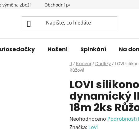
o výměna zboží
Obchodní podmínky
Podmínky ochrany 
utosedačky
Nošení
Spinkání
Na do
Domů
/
Krmení
/
Dudlíky
/
LOVI silik
Růžová
LOVI silikon
dynamický I
18m 2ks Růž
Průměrné
Neohodnoceno
Podrobnosti
hodnocení
Značka:
Lovi
produktu