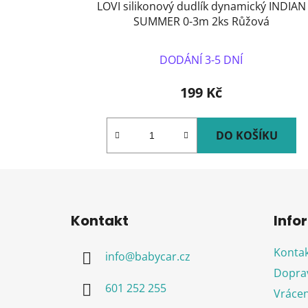
LOVI silikonový dudlík dynamický INDIAN
SUMMER 0-3m 2ks Růžová
DODÁNÍ 3-5 DNÍ
199 Kč
DO KOŠÍKU
Z
á
Kontakt
Info
p
a
Kontak
info
@
babycar.cz
t
Doprav
í
601 252 255
Vrácen