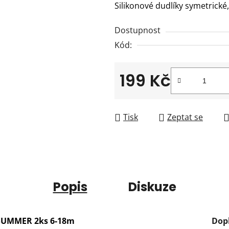
Silikonové dudlíky symetrické
je
0,0
Dostupnost
z
Kód:
5
hvězdiček.
199 Kč
Měrná cena:
Tisk
Zeptat se
Popis
Diskuze
 SUMMER 2ks 6-18m
Dop