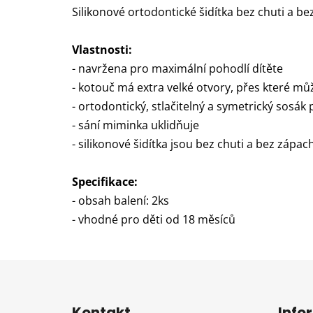
Silikonové ortodontické šidítka bez chuti a be
Vlastnosti:
- navržena pro maximální pohodlí dítěte
- kotouč má extra velké otvory, přes které mů
- ortodontický, stlačitelný a symetrický sosák
- sání miminka uklidňuje
- silikonové šidítka jsou bez chuti a bez zápac
Specifikace:
- obsah balení: 2ks
- vhodné pro děti od 18 měsíců
Z
á
Kontakt
Info