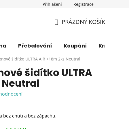
Přihlášení
Registrace
os. údajů
Věrnostní sleva
O nás
Blog
Moje 
PRÁZDNÝ KOŠÍK
NÁKUPNÍ
KOŠÍK
ma
Přebalování
Koupání
Krmení
onové šidítko ULTRA AIR +18m 2ks Neutral
nové šidítko ULTRA
 Neutral
 hodnocení
ka bez chuti a bez zápachu.