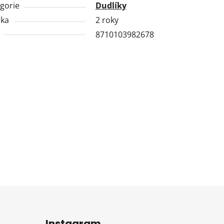
gorie
Dudlíky
uka
2 roky
8710103982678
Instagram