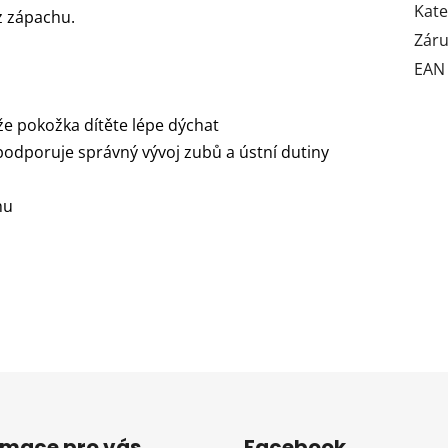
Kate
z zápachu.
Zár
EAN
že pokožka dítěte lépe dýchat
 podporuje správný vývoj zubů a ústní dutiny
hu
rmace pro vás
Facebook