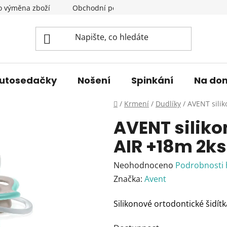
o výměna zboží
Obchodní podmínky
Podmínky ochrany 
utosedačky
Nošení
Spinkání
Na do
Domů
/
Krmení
/
Dudlíky
/
AVENT silik
AVENT siliko
AIR +18m 2ks
Průměrné
Neohodnoceno
Podrobnosti
hodnocení
Značka:
Avent
produktu
Silikonové ortodontické šidít
je
0,0