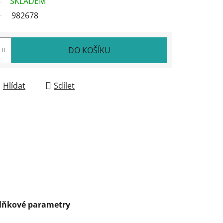
SKLADEM
982678
DO KOŠÍKU
Hlídat
Sdílet
lňkové parametry