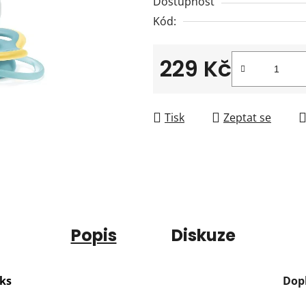
Dostupnost
z
Kód:
5
hvězdiček.
229 Kč
Měrná cena:
Tisk
Zeptat se
Popis
Diskuze
2ks
Dop