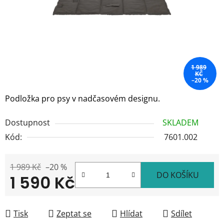
1 989
KČ
–20 %
Podložka pro psy v nadčasovém designu.
Dostupnost
SKLADEM
Kód:
7601.002
1 989 Kč
–20 %
DO KOŠÍKU
1 590 Kč
Měrná cena:
Tisk
Zeptat se
Hlídat
Sdílet