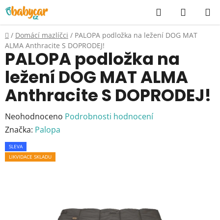
Přejít
Hledat
NÁKUP
na
KOŠÍK
obsah
Domů
/
Domácí mazlíčci
/
PALOPA podložka na ležení DOG MAT
ALMA Anthracite S DOPRODEJ!
PALOPA podložka na
ležení DOG MAT ALMA
Anthracite S DOPRODEJ!
Průměrné
Neohodnoceno
Podrobnosti hodnocení
hodnocení
Značka:
Palopa
produktu
SLEVA
je
LIKVIDACE SKLADU
0,0
z
5
hvězdiček.