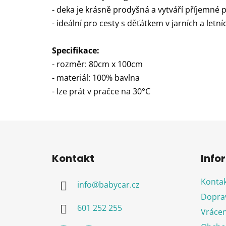
- deka je krásně prodyšná a vytváří příjemné p
- ideální pro cesty s děťátkem v jarních a letn
Specifikace:
- rozměr: 80cm x 100cm
- materiál: 100% bavlna
- lze prát v pračce na 30°C
Z
á
Kontakt
Info
p
a
Kontak
info
@
babycar.cz
t
Doprav
í
601 252 255
Vrácen