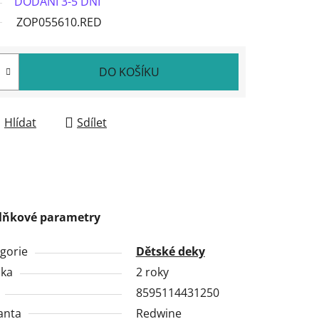
DODÁNÍ 3-5 DNÍ
ZOP055610.RED
DO KOŠÍKU
Hlídat
Sdílet
lňkové parametry
gorie
Dětské deky
uka
2 roky
8595114431250
anta
Redwine