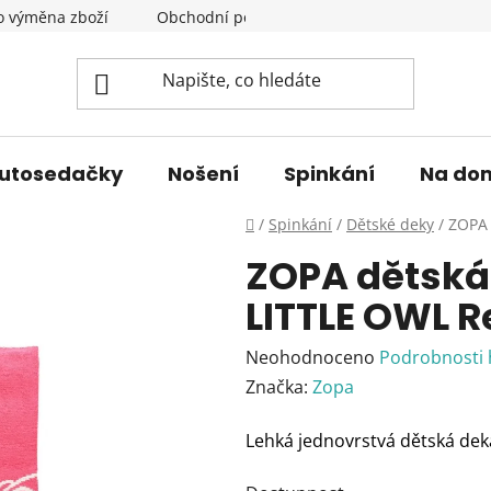
o výměna zboží
Obchodní podmínky
Podmínky ochrany 
utosedačky
Nošení
Spinkání
Na do
Domů
/
Spinkání
/
Dětské deky
/
ZOPA 
ZOPA dětská
LITTLE OWL 
Průměrné
Neohodnoceno
Podrobnosti
hodnocení
Značka:
Zopa
produktu
Lehká jednovrstvá dětská deka 
je
0,0