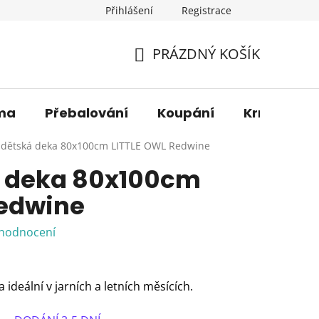
Přihlášení
Registrace
os. údajů
Věrnostní sleva
O nás
Blog
Moje 
PRÁZDNÝ KOŠÍK
NÁKUPNÍ
KOŠÍK
ma
Přebalování
Koupání
Krmení
dětská deka 80x100cm LITTLE OWL Redwine
 deka 80x100cm
Redwine
 hodnocení
ideální v jarních a letních měsících.