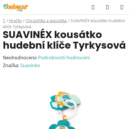
Přejít
Hledat
NÁKUP
na
KOŠÍK
obsah
Domů
/
Hračky
/
Chrastítka a kousátka
/
SUAVINÉX kousátko hudební
klíče Tyrkysová
SUAVINÉX kousátko
hudební klíče Tyrkysová
Průměrné
Neohodnoceno
Podrobnosti hodnocení
hodnocení
Značka:
Suavinéx
produktu
je
0,0
z
5
hvězdiček.