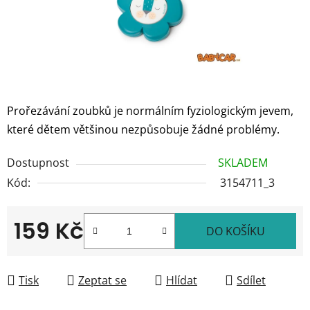
Prořezávání zoubků je normálním fyziologickým jevem,
které dětem většinou nezpůsobuje žádné problémy.
Dostupnost
SKLADEM
Kód:
3154711_3
159 Kč
DO KOŠÍKU
Měrná cena:
Tisk
Zeptat se
Hlídat
Sdílet