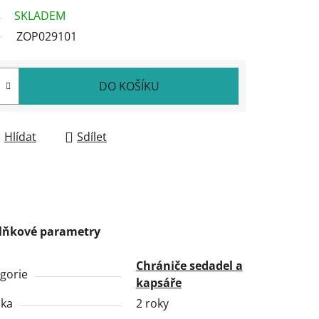
SKLADEM
ZOP029101
DO KOŠÍKU
Hlídat
Sdílet
lňkové parametry
Chrániče sedadel a
gorie
kapsáře
uka
2 roky