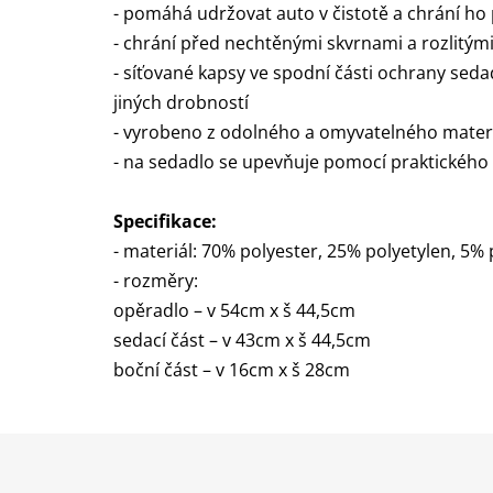
- pomáhá udržovat auto v čistotě a chrání 
- chrání před nechtěnými skvrnami a rozlitým
- síťované kapsy ve spodní části ochrany seda
jiných drobností
- vyrobeno z odolného a omyvatelného mater
- na sedadlo se upevňuje pomocí praktického 
Specifikace:
- materiál: 70% polyester, 25% polyetylen, 5%
- rozměry:
opěradlo – v 54cm x š 44,5cm
sedací část – v 43cm x š 44,5cm
boční část – v 16cm x š 28cm
Z