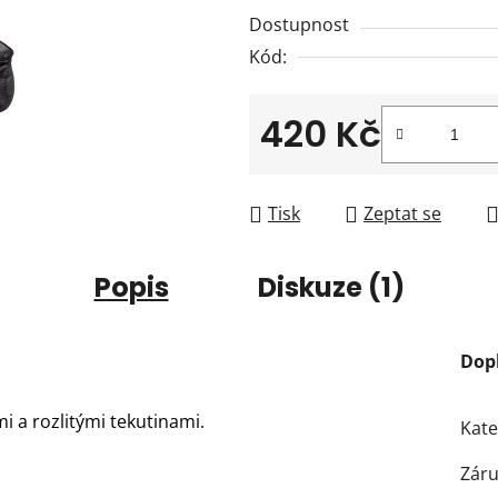
0,0
Dostupnost
z
Kód:
5
hvězdiček.
420 Kč
Měrná cena:
Tisk
Zeptat se
Popis
Diskuze (1)
Dop
 a rozlitými tekutinami.
Kate
Zár