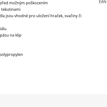
EAN
ho před možným poškozením
i tekutinami
dla jsou vhodné pro uložení hraček, svačiny či
iálu
pásu na klip
 polypropylen