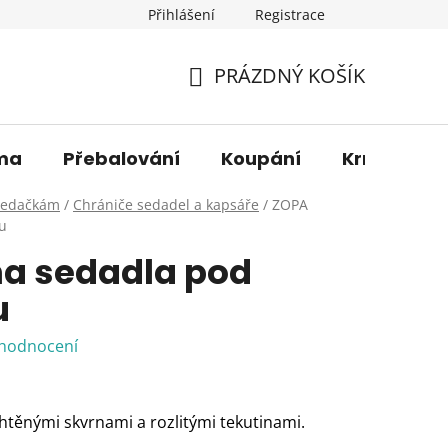
Přihlášení
Registrace
os. údajů
Věrnostní sleva
O nás
Blog
Moje 
PRÁZDNÝ KOŠÍK
NÁKUPNÍ
KOŠÍK
ma
Přebalování
Koupání
Krmení
sedačkám
/
Chrániče sedadel a kapsáře
/
ZOPA
u
a sedadla pod
u
 hodnocení
htěnými skvrnami a rozlitými tekutinami.