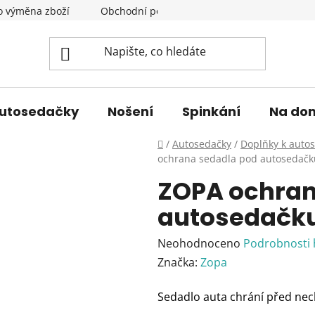
o výměna zboží
Obchodní podmínky
Podmínky ochrany 
utosedačky
Nošení
Spinkání
Na do
Domů
/
Autosedačky
/
Doplňky k auto
ochrana sedadla pod autosedačk
ZOPA ochran
autosedačk
Průměrné
Neohodnoceno
Podrobnosti
hodnocení
Značka:
Zopa
produktu
Sedadlo auta chrání před nec
je