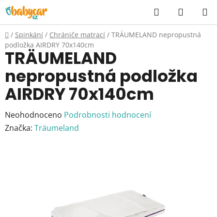
Přejít
Hledat
NÁKUP
na
KOŠÍK
obsah
Domů
/
Spinkání
/
Chrániče matrací
/
TRÄUMELAND nepropustná
podložka AIRDRY 70x140cm
TRÄUMELAND
nepropustná podložka
AIRDRY 70x140cm
Průměrné
Neohodnoceno
Podrobnosti hodnocení
hodnocení
Značka:
Träumeland
produktu
je
0,0
z
5
hvězdiček.