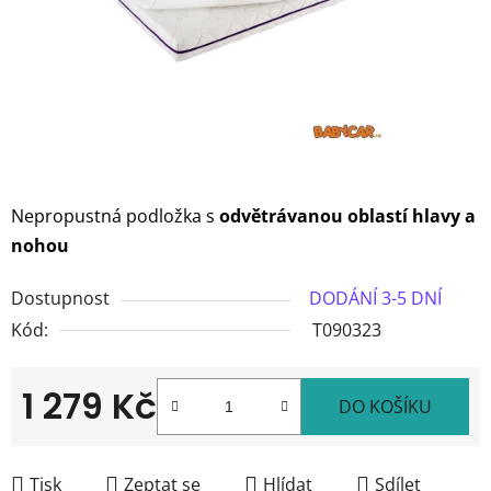
Nepropustná podložka s
odvětrávanou oblastí hlavy a
nohou
Dostupnost
DODÁNÍ 3-5 DNÍ
Kód:
T090323
1 279 Kč
DO KOŠÍKU
Měrná cena:
Tisk
Zeptat se
Hlídat
Sdílet