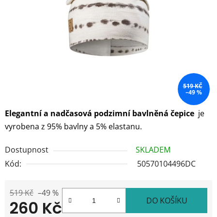
hvězdiček.
519 KČ
–49 %
Elegantní a nadčasová podzimní bavlněná čepice
je
vyrobena z 95% bavlny a 5% elastanu.
Dostupnost
SKLADEM
Kód:
50570104496DC
519 Kč
–49 %
DO KOŠÍKU
260 Kč