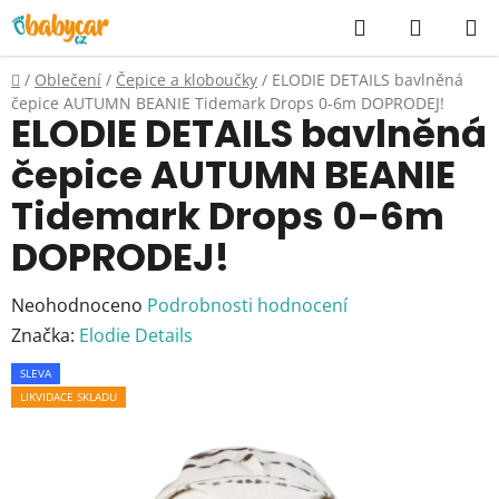
Přejít
Hledat
NÁKUP
na
KOŠÍK
obsah
Domů
/
Oblečení
/
Čepice a kloboučky
/
ELODIE DETAILS bavlněná
čepice AUTUMN BEANIE Tidemark Drops 0-6m DOPRODEJ!
ELODIE DETAILS bavlněná
čepice AUTUMN BEANIE
Tidemark Drops 0-6m
DOPRODEJ!
Průměrné
Neohodnoceno
Podrobnosti hodnocení
hodnocení
Značka:
Elodie Details
produktu
SLEVA
je
LIKVIDACE SKLADU
0,0
z
5