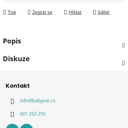
Měrná cena:
Tisk
Zeptat se
Hlídat
Sdílet
Popis
Diskuze
Z
á
Kontakt
p
a
info
@
babycar.cz
t
í
601 252 255