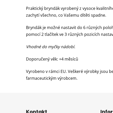
Praktický bryndák vyrobený z vysoce kvalitníh
zachytí všechno, co Vašemu dítěti spadne.
Bryndák je možné nastavit do 6 různých polo
pomocí 2 tlačítek ve 3 různých pozicích nastav
Vhodné do myčky nádobí.
Doporučený věk: +4 měsíců
Vyrobeno v rámci EU. Veškeré výrobky jsou be
farmaceutickým výrobcem.
Z
á
Kontakt
Info