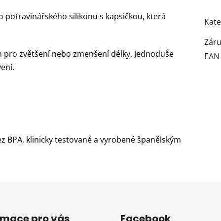
o potravinářského silikonu s kapsičkou, která
Kate
Zár
h pro zvětšení nebo zmenšení délky. Jednoduše
EAN
ení.
z BPA, klinicky testované a vyrobené španělským
rmace pro vás
Facebook