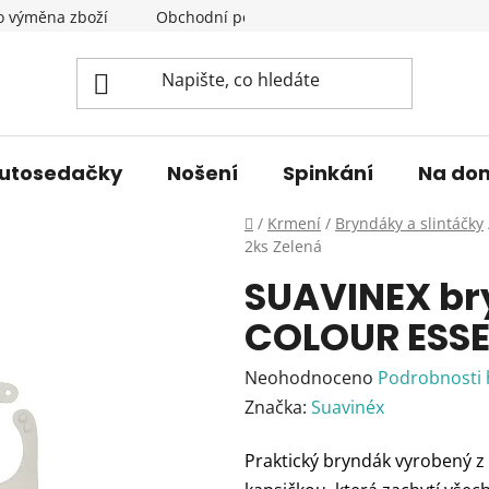
o výměna zboží
Obchodní podmínky
Podmínky ochrany 
utosedačky
Nošení
Spinkání
Na do
Domů
/
Krmení
/
Bryndáky a slintáčky
2ks Zelená
SUAVINEX br
COLOUR ESSE
Průměrné
Neohodnoceno
Podrobnosti
hodnocení
Značka:
Suavinéx
produktu
Praktický bryndák vyrobený z 
je