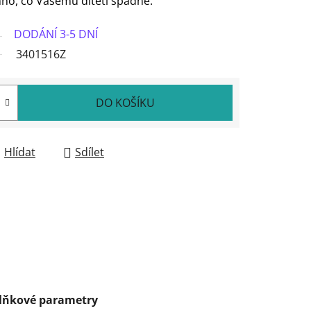
hno, co Vašemu dítěti spadne.
DODÁNÍ 3-5 DNÍ
3401516Z
DO KOŠÍKU
Hlídat
Sdílet
lňkové parametry