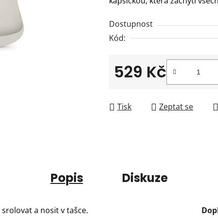
kapsičkou, která zachytí všec
0,0
z
Dostupnost
5
Kód:
hvězdiček.
529 Kč
Měrná cena:
Tisk
Zeptat se
Popis
Diskuze
 srolovat a nosit v tašce.
Dop