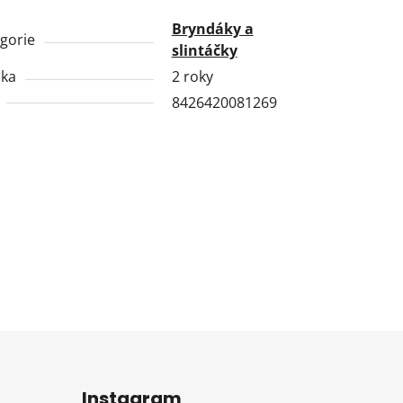
Bryndáky a
gorie
slintáčky
uka
2 roky
8426420081269
Instagram