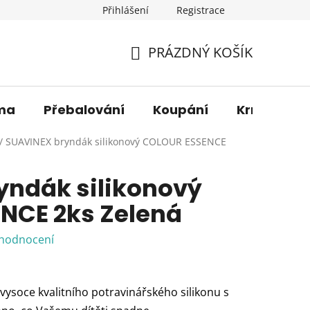
Přihlášení
Registrace
os. údajů
Věrnostní sleva
O nás
Blog
Moje 
PRÁZDNÝ KOŠÍK
NÁKUPNÍ
KOŠÍK
ma
Přebalování
Koupání
Krmení
/
SUAVINEX bryndák silikonový COLOUR ESSENCE
yndák silikonový
NCE 2ks Zelená
 hodnocení
vysoce kvalitního potravinářského silikonu s