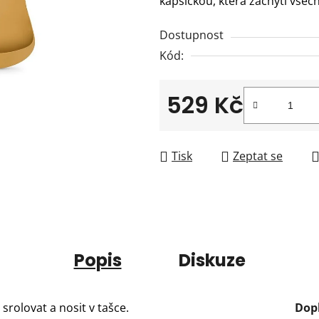
kapsičkou, která zachytí všec
0,0
z
Dostupnost
5
Kód:
hvězdiček.
529 Kč
Měrná cena:
Tisk
Zeptat se
Popis
Diskuze
 srolovat a nosit v tašce.
Dop