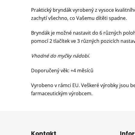
Praktický bryndák vyrobený z vysoce kvalitníh
zachytí všechno, co Vašemu dítěti spadne.
Bryndák je možné nastavit do 6 různých polo
pomocí 2 tlačítek ve 3 různých pozicích nastav
Vhodné do myčky nádobí.
Doporučený věk: +4 měsíců
Vyrobeno v rámci EU. Veškeré výrobky jsou be
farmaceutickým výrobcem.
Z
á
Kontakt
Info