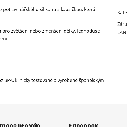
o potravinářského silikonu s kapsičkou, která
Kate
Zár
h pro zvětšení nebo zmenšení délky. Jednoduše
EAN
ení.
z BPA, klinicky testované a vyrobené španělským
rmace pro vás
Facebook