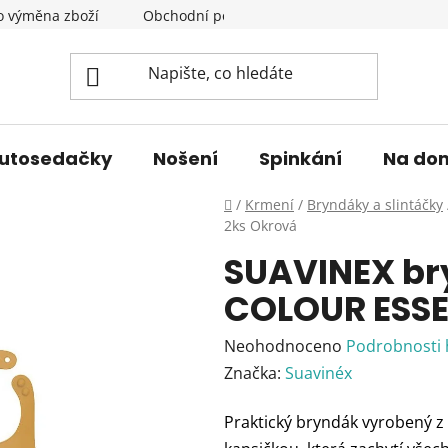
o výměna zboží
Obchodní podmínky
Podmínky ochrany 
utosedačky
Nošení
Spinkání
Na do
Domů
/
Krmení
/
Bryndáky a slintáčky
2ks Okrová
SUAVINEX br
COLOUR ESSE
Průměrné
Neohodnoceno
Podrobnosti
hodnocení
Značka:
Suavinéx
produktu
Praktický bryndák vyrobený z 
je