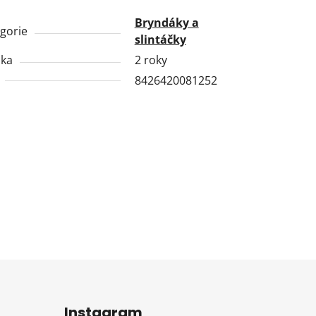
Bryndáky a
gorie
slintáčky
uka
2 roky
8426420081252
Instagram