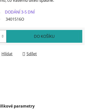
hno, co Vašemu dítěti spadne.
DODÁNÍ 3-5 DNÍ
3401516O
DO KOŠÍKU
Hlídat
Sdílet
lňkové parametry