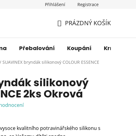
Přihlášení
Registrace
os. údajů
Věrnostní sleva
O nás
Blog
Moje 
PRÁZDNÝ KOŠÍK
NÁKUPNÍ
KOŠÍK
ma
Přebalování
Koupání
Krmení
/
SUAVINEX bryndák silikonový COLOUR ESSENCE
yndák silikonový
NCE 2ks Okrová
 hodnocení
vysoce kvalitního potravinářského silikonu s