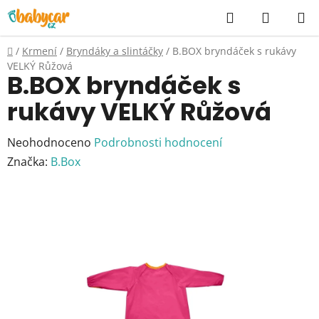
Přejít
Hledat
NÁKUP
na
KOŠÍK
obsah
Domů
/
Krmení
/
Bryndáky a slintáčky
/
B.BOX bryndáček s rukávy
VELKÝ Růžová
B.BOX bryndáček s
rukávy VELKÝ Růžová
Průměrné
Neohodnoceno
Podrobnosti hodnocení
hodnocení
Značka:
B.Box
produktu
je
0,0
z
5
hvězdiček.