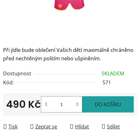
Při jídle bude oblečení Vašich dětí maximálně chráněno
před nechtěným politím nebo ušpiněním.
Dostupnost
SKLADEM
Kód:
571
490 Kč
DO KOŠÍKU
Měrná cena:
Tisk
Zeptat se
Hlídat
Sdílet