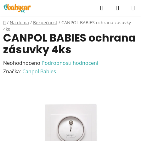
Přejít
Hledat
NÁKUP
na
KOŠÍK
obsah
Domů
/
Na doma
/
Bezpečnost
/
CANPOL BABIES ochrana zásuvky
4ks
CANPOL BABIES ochrana
zásuvky 4ks
Průměrné
Neohodnoceno
Podrobnosti hodnocení
hodnocení
Značka:
Canpol Babies
produktu
je
0,0
z
5
hvězdiček.