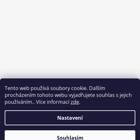
Tento web používá soubory cookie. Dalším
procházením tohoto webu vyjadřujete souhlas s jejich
používáním.. Více informací
zde
.
Sledovat na Instagramu
Nastavení
Vytvořil Shoptet
Souhlasím
Copyright 2026
Babycar s.r.o.
. Všechna práva