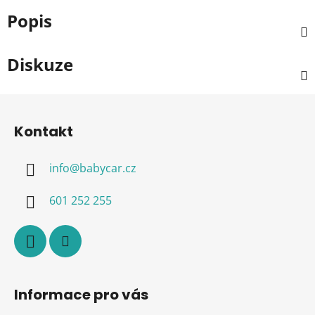
Popis
Diskuze
Z
á
Kontakt
p
a
info
@
babycar.cz
t
í
601 252 255
Informace pro vás