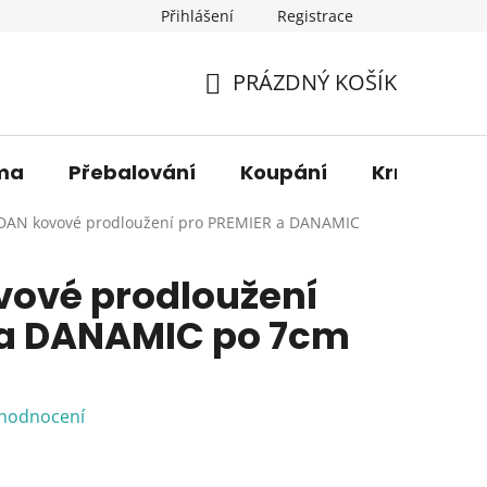
Přihlášení
Registrace
os. údajů
Věrnostní sleva
O nás
Blog
Moje 
PRÁZDNÝ KOŠÍK
NÁKUPNÍ
KOŠÍK
ma
Přebalování
Koupání
Krmení
AN kovové prodloužení pro PREMIER a DANAMIC
ové prodloužení
 a DANAMIC po 7cm
 hodnocení