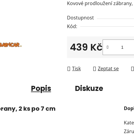
Kovové prodloužení zábrany, 
je
0,0
Dostupnost
z
Kód:
5
hvězdiček.
439 Kč
Měrná cena:
Tisk
Zeptat se
Popis
Diskuze
any, 2 ks po 7 cm
Dop
Kate
Zár