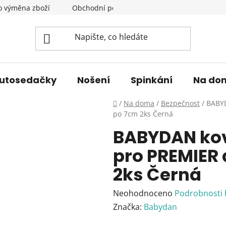
o výměna zboží
Obchodní podmínky
Podmínky ochrany 
utosedačky
Nošení
Spinkání
Na do
Domů
/
Na doma
/
Bezpečnost
/
BABYD
po 7cm 2ks Černá
BABYDAN kov
pro PREMIER
2ks Černá
Průměrné
Neohodnoceno
Podrobnosti
hodnocení
Značka:
Babydan
produktu