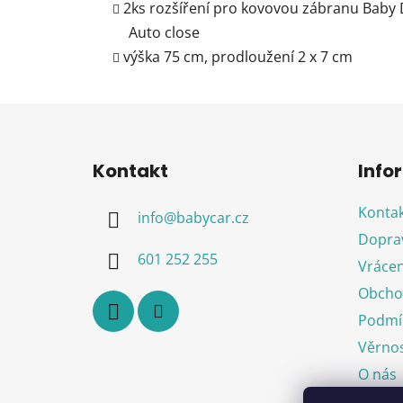
2ks rozšíření pro kovovou zábranu Baby
Auto close
výška 75 cm, prodloužení 2 x 7 cm
Z
á
Kontakt
Info
p
a
Kontak
info
@
babycar.cz
t
Doprav
í
601 252 255
Vrácen
Obcho
Podmín
Věrnos
O nás
Blog