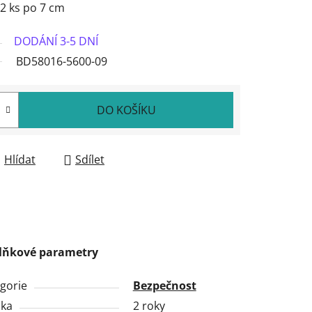
2 ks po 7 cm
DODÁNÍ 3-5 DNÍ
BD58016-5600-09
DO KOŠÍKU
Hlídat
Sdílet
lňkové parametry
gorie
Bezpečnost
uka
2 roky