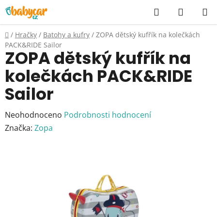
Přejít
Hledat
NÁKUP
na
KOŠÍK
obsah
Domů
/
Hračky
/
Batohy a kufry
/
ZOPA dětský kufřík na kolečkách
PACK&RIDE Sailor
ZOPA dětský kufřík na
kolečkách PACK&RIDE
Sailor
Průměrné
Neohodnoceno
Podrobnosti hodnocení
hodnocení
Značka:
Zopa
produktu
je
0,0
z
5
hvězdiček.