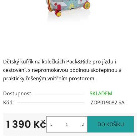
Dětský kufřík na kolečkách Pack&Ride pro jízdu i
cestování, s nepromokavou odolnou skořepinou a
prakticky řešeným vnitřním prostorem.
Dostupnost
SKLADEM
Kód:
ZOP019082.SAI
1 390 Kč
DO KOŠÍKU
Měrná cena: