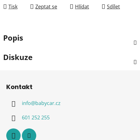
Tisk
Zeptat se
Hlídat
Sdílet
Popis
Diskuze
Z
á
Kontakt
p
a
info
@
babycar.cz
t
í
601 252 255