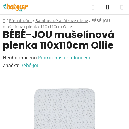
Přejít
Hledat
NÁKUP
na
KOŠÍK
obsah
Domů
/
Přebalování
/
Bambusové a látkové pleny
/
BÉBÉ-JOU
mušelínová plenka 110x110cm Ollie
BÉBÉ-JOU mušelínová
plenka 110x110cm Ollie
Průměrné
Neohodnoceno
Podrobnosti hodnocení
hodnocení
Značka:
Bébé-Jou
produktu
je
0,0
z
5
hvězdiček.