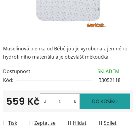
Mušelínová plenka od Bébé-jou je vyrobena z jemného
hydrofilního materiálu a je obzvlášť měkoučká.
Dostupnost
SKLADEM
Kód:
B3052118
559 Kč
DO KOŠÍKU
Měrná cena:
Tisk
Zeptat se
Hlídat
Sdílet