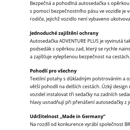
Bezpečná a pohodlná autosedačka s opěrkou za
s pomocí bezpečnostního pásu ve vozidle je v
rodiče, jejichž vozidlo není vybaveno ukotvov
Jednoduché zajištění ochrany
Autosedačka ADVENTURE PLUS je vyvinutá tak, 
podsedák s opěrkou zad, který se rychle nain
a zajišťuje vylepšenou bezpečnost na cestách
Pohodlí pro všechny
Textilní potahy s důkladným polstrováním a op
větší pohodlí na delších cestách. Úzký desi
vozidel instalovat tři sedačky na zadních se
hlavy usnadňují při přenášení autosedačky z 
Udržitelnost „Made in Germany“
Na rozdíl od konkurence vyrábí společnost 