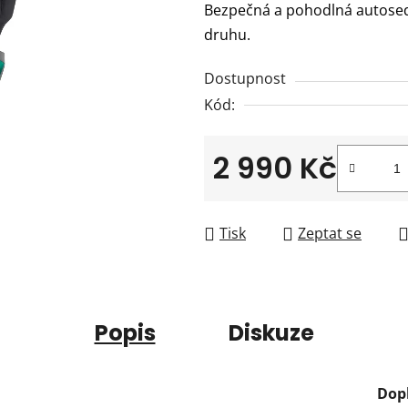
Bezpečná a pohodlná autosed
je
druhu.
0,0
z
Dostupnost
5
Kód:
hvězdiček.
2 990 Kč
Měrná cena:
Tisk
Zeptat se
Popis
Diskuze
Dop