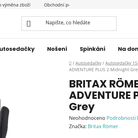
o výměna zboží
Obchodní podmínky
Podmínky ochrany 
utosedačky
Nošení
Spinkání
Na do
Domů
/
Autosedačky
/
Autosedačky 15
ADVENTURE PLUS 2 Midnight Gre
BRITAX RÖM
ADVENTURE P
Grey
Průměrné
Neohodnoceno
Podrobnosti
hodnocení
Značka:
Britax Römer
produktu