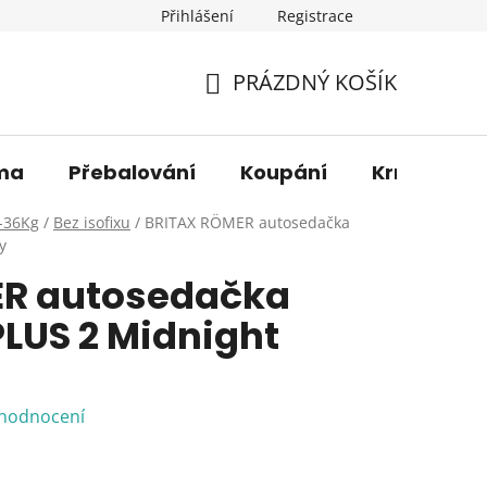
Přihlášení
Registrace
os. údajů
Věrnostní sleva
O nás
Blog
Moje 
PRÁZDNÝ KOŠÍK
NÁKUPNÍ
KOŠÍK
ma
Přebalování
Koupání
Krmení
-36Kg
/
Bez isofixu
/
BRITAX RÖMER autosedačka
y
ER autosedačka
LUS 2 Midnight
 hodnocení