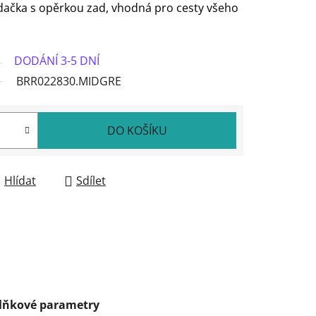
ačka s opěrkou zad, vhodná pro cesty všeho
DODÁNÍ 3-5 DNÍ
BRR022830.MIDGRE
DO KOŠÍKU
Hlídat
Sdílet
lňkové parametry