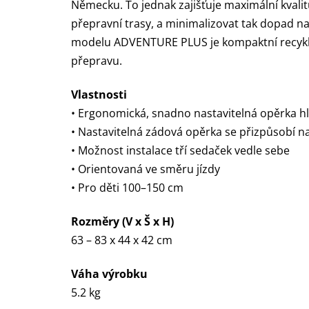
Německu. To jednak zajišťuje maximální kvalit
přepravní trasy, a minimalizovat tak dopad na
modelu ADVENTURE PLUS je kompaktní recyklov
přepravu.
Vlastnosti
• Ergonomická, snadno nastavitelná opěrka h
• Nastavitelná zádová opěrka se přizpůsobí n
• Možnost instalace tří sedaček vedle sebe
• Orientovaná ve směru jízdy
• Pro děti 100–150 cm
Rozměry (V x Š x H)
63 – 83 x 44 x 42 cm
Váha výrobku
5.2 kg