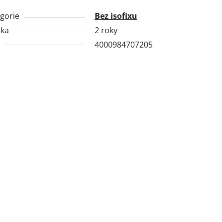
gorie
Bez isofixu
uka
2 roky
4000984707205