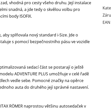
d, vhodná pro cesty všeho druhu. Její instalace
Kate
elmi snadná, a jde tedy o skvělou volbu pro
Zár
acími body ISOFIX.
EAN
aby splňovala nový standard i-Size. Jde o
staluje s pomocí bezpečnostního pásu ve vozidle
.
timalizovaná sedací část se postarají o ještě
gn modelu ADVENTURE PLUS umožňuje v celé řadě
dadlech vedle sebe. Pomocné značky na opěrce
jednoho auta do druhého její správné nastavení.
BRITAX RÖMER naprostou většinu autosedaček v