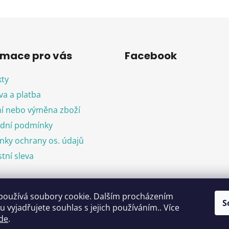
rmace pro vás
Facebook
ty
a a platba
í nebo výměna zboží
dní podmínky
ky ochrany os. údajů
tní sleva
používá soubory cookie. Dalším procházením
objednávka
S
 vyjadřujete souhlas s jejich používáním.. Více
de
.