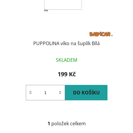
d
k
u
t
k
ů
t
ů
PUPPOLINA víko na šuplík Bílá
SKLADEM
199 Kč
DO KOŠÍKU
1
položek celkem
O