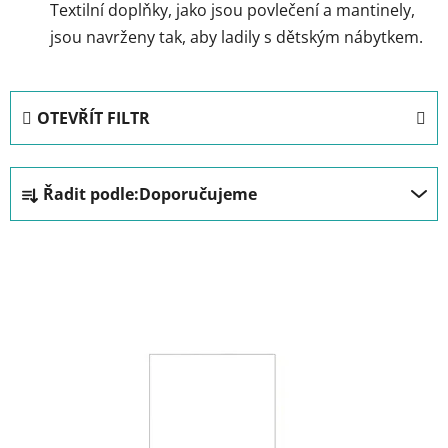
Textilní doplňky, jako jsou povlečení a mantinely,
jsou navrženy tak, aby ladily s dětským nábytkem.
OTEVŘÍT FILTR
Ř
Řadit podle:
Doporučujeme
a
z
V
e
ý
n
p
í
i
p
s
r
p
o
r
d
o
u