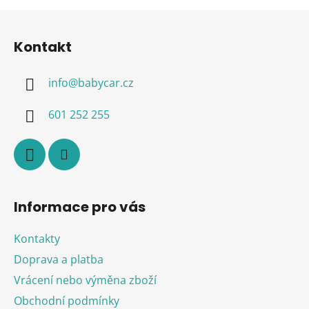
v
l
Z
á
á
d
Kontakt
p
a
a
c
info
@
babycar.cz
t
í
í
p
601 252 255
r
v
k
y
v
ý
Informace pro vás
p
i
Kontakty
s
u
Doprava a platba
Vrácení nebo výměna zboží
Obchodní podmínky