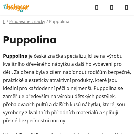
Přejít
Hledat
NÁKUP
na
KOŠÍK
obsah
Domů
/
Prodávané značky
/
Puppolina
Puppolina
Puppolina
je česká značka specializující se na výrobu
kvalitního dřevěného nábytku a dalšího vybavení pro
děti. Založena byla s cílem nabídnout rodičům bezpečné,
praktické a esteticky atraktivní produkty, které jsou
ideální pro každodenní péči o nejmenší. Puppolina se
zaměřuje především na výrobu dětských postýlek,
přebalovacích pultů a dalších kusů nábytku, které jsou
vyrobeny z kvalitních přírodních materiálů a splňují
přísné bezpečnostní normy.